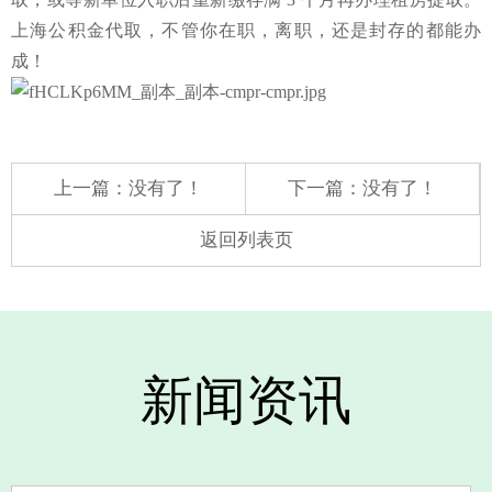
上海公积金代取，不管你在职，离职，还是封存的都能办
成！
上一篇：没有了！
下一篇：没有了！
返回列表页
新闻资讯