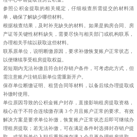
参照公积金提取的相关规定，仔细核查所需提交的材料清
单，确保了解缺少哪些材料。
根据核查结果，及时补充缺失的材料。如果是购房合同、房
产证等关键性材料缺失，需要尽快与相关部门或机构联系，
办理相关手续以获取这些材料。
联系原单位，说明断缴原因，要求补缴恢复账户正常状态，
以便继续享受租房提取权益。
若短期内无法补缴且符合封存销户条件，可考虑此方式，但
需注意账户注销后新单位需重新开户。
保存单位断缴证明、租赁合同等材料，以备后续办理提取或
补缴时使用。
单位原因导致的公积金账户封存，直接影响租房提取资格，
核心在于不符合连续缴存满
3 个月且账户正常的要求。有效
解决方案是要求单位补缴，恢复账户正常状态后即可继续办
理租房提取；若无法补缴，可在满足条件时选择封存销户提
取，或等新单位入职后重新缴存满 3 个月再办理租房提取。