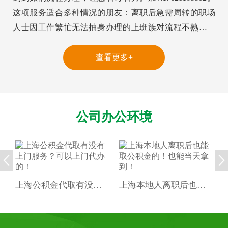
这项服务适合多种情况的朋友：离职后急需周转的职场
人士因工作繁忙无法抽身办理的上班族对流程不熟悉的
新手小白需要大额资金应急的家庭材料准备是关键，避
免多次往返提取类型必备材料注意事项购房提取房产
查看更多+
证、购房合同房产证名字要与申请人一致租房提取租赁
合同合租情况需额外说明离职提取离职证明、社保停缴
证明时间要在有效期内在上海越来越多的人选择公积金
公司办公环境
代办服务，主要是...
上海公积金代取有没有上门服务？可以上门代办的！
上海本地人离职后也能取公积金的！也能当天拿到！