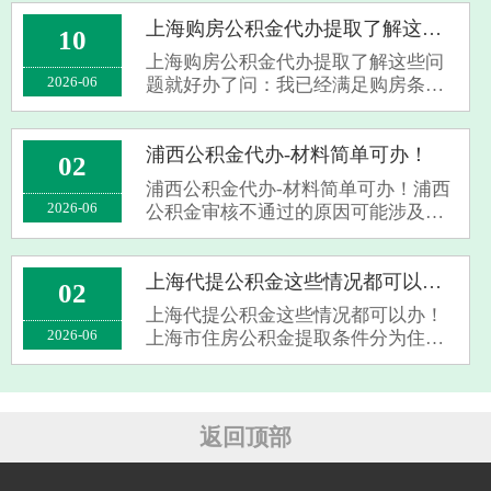
请指南、常见问题解答等。同时，我
们还提供以下服务优势：我们致力于
上海购房公积金代办提取了解这些问题就好办了
10
为用户提供简单易懂的信息和解答，
上海购房公积金代办提取了解这些问
帮助用户···
2026-06
题就好办了问：我已经满足购房条
件，可以代取公积金吗？答：是的，
如果您购买了第一套住房，您可以按
照规定代取公积金。问：我已经退休
浦西公积金代办-材料简单可办！
02
了，可以提取公积金吗？答：可以，
浦西公积金代办-材料简单可办！浦西
退休后可以···
2026-06
公积金审核不通过的原因可能涉及申
请或提取业务：浦西公积金审核不通
过的主要原因‌：‌家庭在范围内已使用
两次及以上公积金，或存在未结清的
上海代提公积金这些情况都可以办！
02
公积金。‌家庭在浦西市行政区域内已
上海代提公积金这些情况都可以办！
有···
2026-06
上海市住房公积金提取条件分为住房
消费类，住房消费类提取条件（需用
于自住住房）所购住房为住宅性质
（非商铺、车位等非住宅），且未使
用住房或使用但申请支付首付款。‌‌房
返回顶部
屋需在···