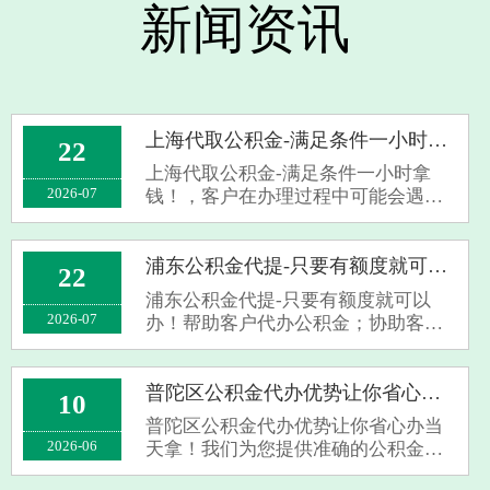
新闻资讯
上海代取公积金-满足条件一小时拿钱！
22
上海代取公积金-满足条件一小时拿
2026-07
钱！，客户在办理过程中可能会遇到
各种问题，导致公积金提取失败。上
海公积金提取代办机构凭借其丰富的
经验和专业的知识，能够帮助客户规
浦东公积金代提-只要有额度就可以办！
22
避各种风险，提高公积金代取的成功
浦东公积金代提-只要有额度就可以
率。同时，···
2026-07
办！帮助客户代办公积金；协助客户
解决与公积金代办相关的问题；提供
公积金代办咨询、申请、代办、注销
等服务；提供公积金申请、还款等咨
普陀区公积金代办优势让你省心办当天拿！
10
询服务；提供公积金转移、封存、销
普陀区公积金代办优势让你省心办当
户等服务。···
2026-06
天拿！我们为您提供准确的公积金代
取管理规定信息，包括政策解读、申