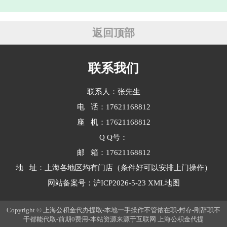
于自住住房）所购住房为住宅性质
（非商铺、车位等非住宅），且未使
用住房或使用但申请支付首付款。‌‌房
返回顶部
屋需在···
联系我们
联系人：张先生
电 话：17621168812
座 机：17621168812
Q Q号：
邮 箱：17621168812
地 址：上海各地区均有门店（条件好可以安排上门操作）
网站备案号：
沪ICP2026-5-23
XML地图
Copyright © 上海公积金代办提取-本地一手操作不管侬在职-封存-刚辞职不
干都能代取-前期0费用-本站资源来源于互联网
上海公积金代提