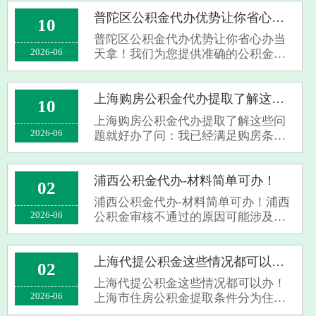
公积金代办咨询、申请、代办、注销
等服务；提供公积金申请、还款等咨
普陀区公积金代办优势让你省心办当天拿！
10
询服务；提供公积金转移、封存、销
普陀区公积金代办优势让你省心办当
户等服务。···
2026-06
天拿！我们为您提供准确的公积金代
取管理规定信息，包括政策解读、申
请指南、常见问题解答等。同时，我
们还提供以下服务优势：我们致力于
上海购房公积金代办提取了解这些问题就好办了
10
为用户提供简单易懂的信息和解答，
上海购房公积金代办提取了解这些问
帮助用户···
2026-06
题就好办了问：我已经满足购房条
件，可以代取公积金吗？答：是的，
如果您购买了第一套住房，您可以按
照规定代取公积金。问：我已经退休
浦西公积金代办-材料简单可办！
02
了，可以提取公积金吗？答：可以，
浦西公积金代办-材料简单可办！浦西
退休后可以···
2026-06
公积金审核不通过的原因可能涉及申
请或提取业务：浦西公积金审核不通
过的主要原因‌：‌家庭在范围内已使用
两次及以上公积金，或存在未结清的
上海代提公积金这些情况都可以办！
02
公积金。‌家庭在浦西市行政区域内已
上海代提公积金这些情况都可以办！
有···
2026-06
上海市住房公积金提取条件分为住房
消费类，住房消费类提取条件（需用