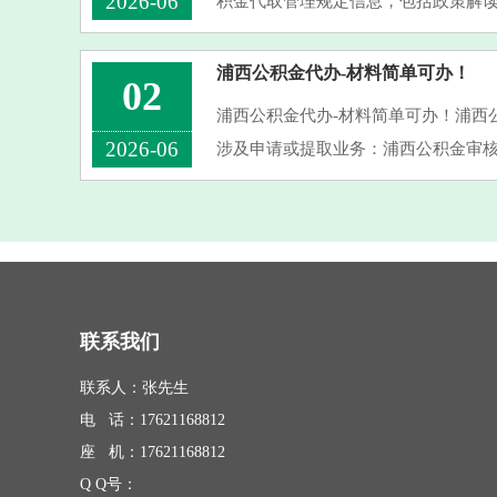
2026-06
积金代取管理规定信息，包括政策解
等。同时，我们还提供以下服务优势
易懂的信息和解答，帮助用户···
浦西公积金代办-材料简单可办！
02
浦西公积金代办-材料简单可办！浦西
2026-06
涉及申请或提取业务：浦西公积金审核不
范围内已使用两次及以上公积金，或存
浦西市行政区域内已有···
联系我们
联系人：张先生
电 话：17621168812
座 机：17621168812
Q Q号：