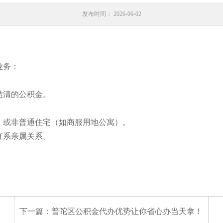
发布时间： 2026-06-02
业务：
清的公积金。‌
或非普通住宅（如商服用地公寓）。‌
直系亲属关系。
！
下一篇：
普陀区公积金代办优势让你省心办当天拿！