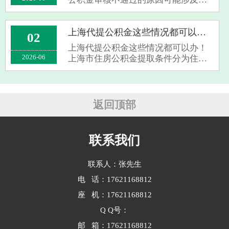
请或提取业务：浦西公积金审核不通
过的主要原因‌：‌家庭在范围内已使用
两次及以上公积金，或存在未结清的
上海代提公积金这些情况都可以办！
02
公积金。‌家庭在浦西市行政区域内已
上海代提公积金这些情况都可以办！
有···
2026-06
上海市住房公积金提取条件分为住房
消费类，住房消费类提取条件（需用
于自住住房）所购住房为住宅性质
（非商铺、车位等非住宅），且未使
用住房或使用但申请支付首付款。‌‌房
返回顶部
屋需在···
联系我们
联系人：张先生
电 话：17621168812
座 机：17621168812
Q Q号：
邮 箱：17621168812