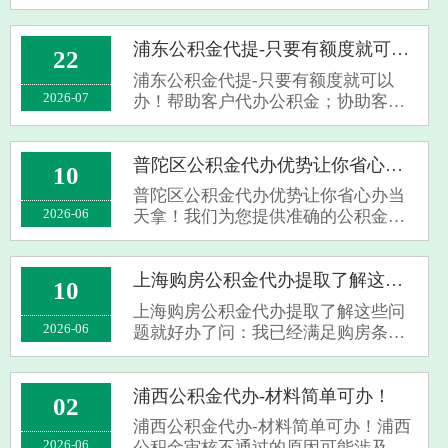
各种问题，导致公积金提取失败。上
海公积金提取代办机构凭借其丰富的
经验和专业的知识，能够帮助客户规
浦东公积金代提-只要有额度就可以办！
22
避各种风险，提高公积金代取的成功
浦东公积金代提-只要有额度就可以
率。同时，···
2026-07
办！帮助客户代办公积金；协助客户
解决与公积金代办相关的问题；提供
公积金代办咨询、申请、代办、注销
等服务；提供公积金申请、还款等咨
普陀区公积金代办优势让你省心办当天拿！
10
询服务；提供公积金转移、封存、销
普陀区公积金代办优势让你省心办当
户等服务。···
2026-06
天拿！我们为您提供准确的公积金代
取管理规定信息，包括政策解读、申
请指南、常见问题解答等。同时，我
们还提供以下服务优势：我们致力于
上海购房公积金代办提取了解这些问题就好办了
10
为用户提供简单易懂的信息和解答，
上海购房公积金代办提取了解这些问
帮助用户···
2026-06
题就好办了问：我已经满足购房条
件，可以代取公积金吗？答：是的，
如果您购买了第一套住房，您可以按
照规定代取公积金。问：我已经退休
浦西公积金代办-材料简单可办！
02
了，可以提取公积金吗？答：可以，
浦西公积金代办-材料简单可办！浦西
退休后可以···
2026-06
公积金审核不通过的原因可能涉及申